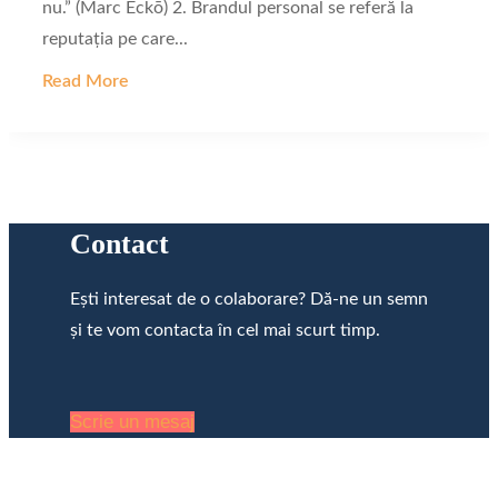
nu.” (Marc Eckō) 2. Brandul personal se referă la
reputația pe care...
Read More
Contact
Ești interesat de o colaborare? Dă-ne un semn
și te vom contacta în cel mai scurt timp.
Scrie un mesaj