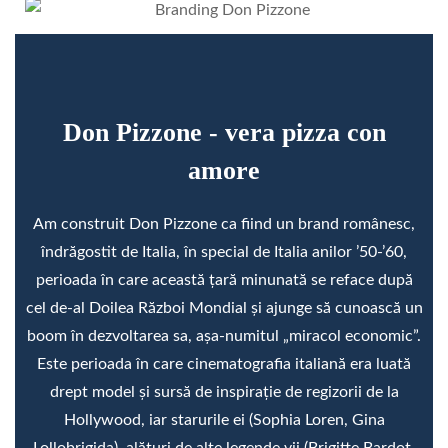
Don Pizzone - vera pizza con
amore
Am construit Don Pizzone ca fiind un brand românesc,
îndrăgostit de Italia, în special de Italia anilor ’50-’60,
perioada în care această țară minunată se reface după
cel de-al Doilea Război Mondial și ajunge să cunoască un
boom în dezvoltarea sa, așa-numitul „miracol economic”.
Este perioada în care cinematografia italiană era luată
drept model și sursă de inspirație de regizorii de la
Hollywood, iar starurile ei (Sophia Loren, Gina
Lollobrigida), alături de alte legende vii (Brigitte Bardot,