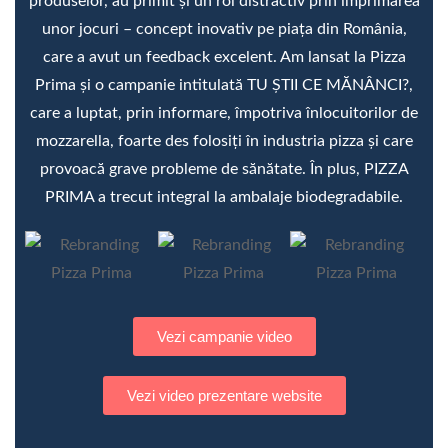
produselor, au primit și un rol distractiv prin imprimarea
unor jocuri – concept inovativ pe piața din România,
care a avut un feedback excelent. Am lansat la Pizza
Prima și o campanie intitulată TU ȘTII CE MĂNÂNCI?,
care a luptat, prin informare, împotriva înlocuitorilor de
mozzarella, foarte des folosiți în industria pizza și care
provoacă grave probleme de sănătate. În plus, PIZZA
PRIMA a trecut integral la ambalaje biodegradabile.
Vezi campanie video
Vezi video prezentare website