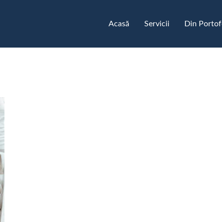
Acasă
Servicii
Din Portof