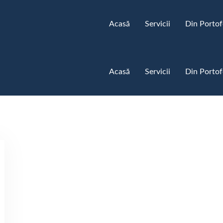
Acasă
Servicii
Din Portof
Acasă
Servicii
Din Portof